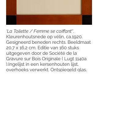
'La Toilette / Femme se coiffant
''.
Kleurenhoutsnede op vélin, ca.1920.
Gesigneerd beneden rechts. Beeldmaat
20,7 x 16,2 cm. Editie van 160 stuks
uitgegeven door de Société de la
Gravure sur Bois Originale ( Lugt 1140a
).Ingelijst in een kersenhouten lijst,
overhoeks verwerkt. Ontspiegeld glas.
Gereserveerd
e-mail:
info@johntilliefineprints.com
Tel:
043-3613523
Hoefboomgaard 2, 6227ER Maastricht