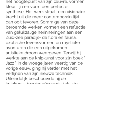
het hoogtepunt van zijn œuvre, vormen
kleur, lijn en vorm een perfecte
synthese. Het werk straalt een visionaire
kracht uit die meer contemporain lijkt
dan ooit tevoren. Sommige van deze
beroemde werken vormen een reflectie
van gelukzalige herinneringen aan een
Zuid-zee paradijs- de flora en fauna,
exotische levensvormen en mystieke
avonturen die een uitgekomen
artistieke droom weergeven. Terwijl hij
werkte aan de knipkunst voor zijn boek “
Jazz ” in de vroege jaren veertig van de
vorige eeuw, ging hij verder met het
verfijnen van zijn nieuwe techniek.
Uiteindelijk beschouwde hij de
knipkunst (papier découpés ) als zijn
primaire artistieke medium en werkte hij
aan al maar grotere ontwerpen,
verzadigd van kleur en beweging. Hij
werkte aan monumentale ontwerpen
voor muurschilderingen, glas in lood
ramen ( hiertoe behoren ook
bovenstaand ontwerpen ), en
keramische tegels, zichzelf omringend