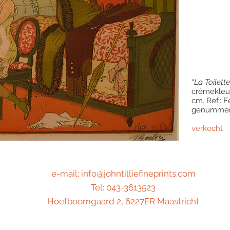
“
La Toilette
crémekleur
cm. Ref.: F
genummerd
verkocht
e-mail:
info@johntilliefineprints.com
Tel: 043-3613523
Hoefboomgaard 2, 6227ER Maastricht