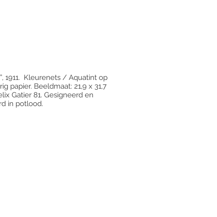
”, 1911. Kleurenets / Aquatint op
ig papier. Beeldmaat: 21,9 x 31,7
elix Gatier 81. Gesigneerd en
 in potlood.