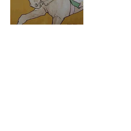
“
L'Ecuyere
”, 1898. Lithografie. Uitgever :
L’Estampe Moderne. Gedrukt bij
drukkerij Champenois in Parijs.
Beeldmaat : 34,0 x 23,5 cm.
Blindstempel van de uitgever ( Lugt
2790 ).
verkocht
e-mail:
info@johntilliefineprints.com
Tel:
043-3613523
Hoefboomgaard 2, 6227ER Maastricht