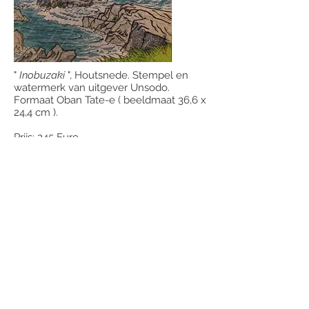
"
Inobuzaki
", Houtsnede. Stempel en
watermerk van uitgever Unsodo.
Formaat Oban Tate-e ( beeldmaat 36,6 x
24,4 cm ).
Prijs: 245 Euro
info/bestellen
e-mail:
info@johntilliefineprints.com
Tel:
043-3613523
Hoefboomgaard 2, 6227ER Maastricht